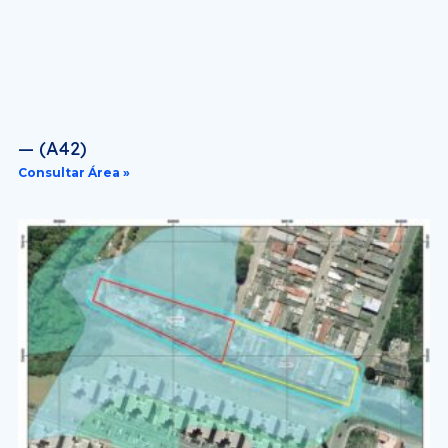
— (A42)
Consultar Área »