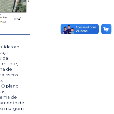
ruídas ao
cuja
u da
damente,
ema de
há riscos
o,
 O plano
as;
stema de
reamento de
 de margem