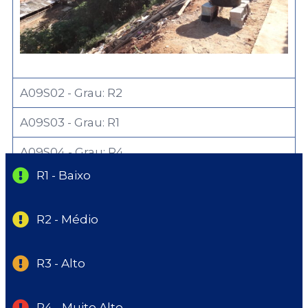
A09S02 - Grau: R2
A09S03 - Grau: R1
A09S04 - Grau: R4
R1 - Baixo
R2 - Médio
R3 - Alto
R4 - Muito Alto