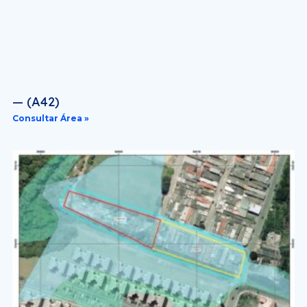
— (A42)
Consultar Área »