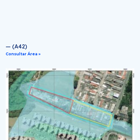
— (A42)
Consultar Área »