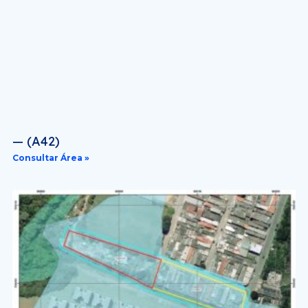
— (A42)
Consultar Área »